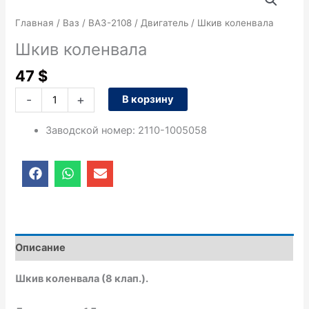
товара
Шкив
Главная
/
Ваз
/
ВАЗ-2108
/
Двигатель
/ Шкив коленвала
коленвала
Шкив коленвала
47
$
-
+
В корзину
Заводской номер
:
2110-1005058
F
W
E
a
h
n
c
a
v
e
t
e
b
s
l
o
a
o
o
p
p
Описание
k
p
e
Шкив коленвала (8 клап.).