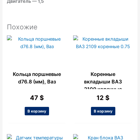
Двигатель — 1,5
Похожие
Кольца поршневые
Коренные
d76.8 (мм), Ваз
вкладыши ВАЗ
2109 коренные
0.75
47
$
12
$
В корзину
В корзину