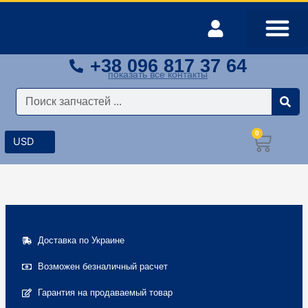
Перейти
к
содержимому
+38 096 817 37 64
Оплата и доставка
Мой аккаунт
показать все контакты
Поиск
0
Корз
Доставка по Украине
Возможен безналичный расчет
Гарантия на продаваемый товар