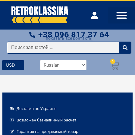
Перейти
к
содержимому
+38 096 817 37 64
показать все контакты
Поиск
0
Корзи
Доставка по Украине
Возможен безналичный расчет
Гарантия на продаваемый товар