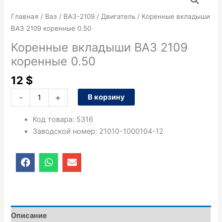
товара
Коренные
Главная
/
Ваз
/
ВАЗ-2109
/
Двигатель
/ Коренные вкладыши
вкладыши
ВАЗ 2109 коренные 0.50
ВАЗ
Коренные вкладыши ВАЗ 2109
2109
коренные 0.50
коренные
0.50
12
$
-
+
В корзину
Код товара
:
5316
Заводской номер
:
21010-1000104-12
F
W
E
a
h
n
c
a
v
e
t
e
b
s
l
o
a
o
o
p
p
Описание