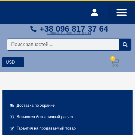
Перейти
к
содержимому
+38 096 817 37 64
Оплата и доставка
Мой аккаунт
показать все контакты
Поиск
0
Корз
Доставка по Украине
Возможен безналичный расчет
Гарантия на продаваемый товар