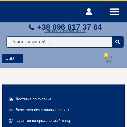
Перейти
к
содержимому
+38 096 817 37 64
Оплата и доставка
Мой аккаунт
показать все контакты
Поиск
0
Корз
Доставка по Украине
Возможен безналичный расчет
Гарантия на продаваемый товар