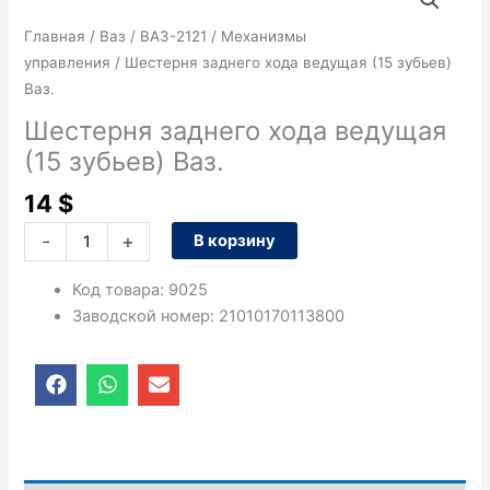
товара
Шестерня
Главная
/
Ваз
/
ВАЗ-2121
/
Механизмы
заднего
управления
/ Шестерня заднего хода ведущая (15 зубьев)
хода
Ваз.
ведущая
Шестерня заднего хода ведущая
(15
(15 зубьев) Ваз.
зубьев)
Ваз.
14
$
-
+
В корзину
Код товара
:
9025
Заводской номер
:
21010170113800
F
W
E
a
h
n
c
a
v
e
t
e
b
s
l
o
a
o