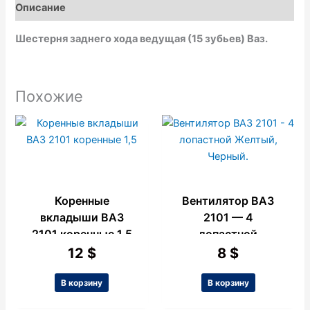
o
p
p
Описание
k
p
e
Шестерня заднего хода ведущая (15 зубьев) Ваз.
Похожие
Коренные
Вентилятор ВАЗ
вкладыши ВАЗ
2101 — 4
2101 коренные 1,5
лопастной
Желтый, Черный.
12
$
8
$
В корзину
В корзину