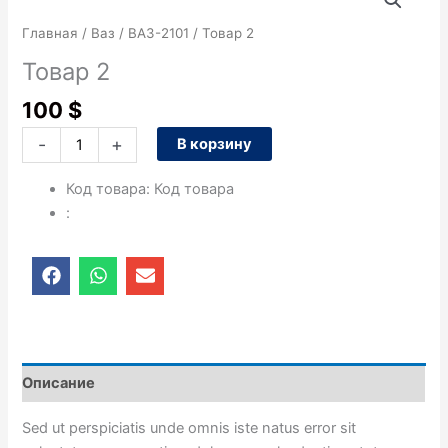
товара
Товар
Главная
/
Ваз
/
ВАЗ-2101
/ Товар 2
2
Товар 2
100
$
-
+
В корзину
Код товара
:
Код товара
:
F
W
E
a
h
n
c
a
v
e
t
e
b
s
l
o
a
o
o
p
p
Описание
k
p
e
Sed ut perspiciatis unde omnis iste natus error sit