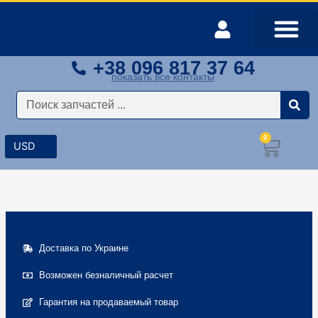
Перейти
к
содержимому
+38 096 817 37 64
Оплата и доставка
Мой аккаунт
показать все контакты
Поиск
0
Корз
Доставка по Украине
Возможен безналичный расчет
Гарантия на продаваемый товар