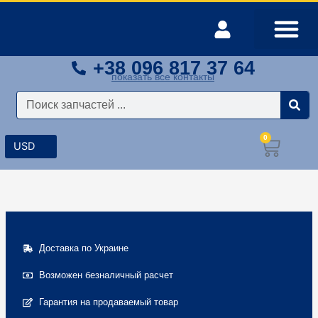
Перейти
к
содержимому
+38 096 817 37 64
Оплата и доставка
Мой аккаунт
показать все контакты
Поиск
0
Корз
Доставка по Украине
Возможен безналичный расчет
Гарантия на продаваемый товар