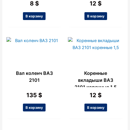
Желтый, Черный.
0.00
8
$
12
$
В корзину
В корзину
Вал коленч ВАЗ
Коренные
2101
вкладыши ВАЗ
2101 коренные 1,5
135
$
12
$
В корзину
В корзину