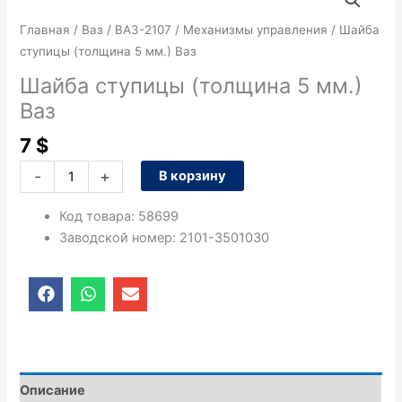
товара
Шайба
Главная
/
Ваз
/
ВАЗ-2107
/
Механизмы управления
/ Шайба
ступицы
ступицы (толщина 5 мм.) Ваз
(толщина
Шайба ступицы (толщина 5 мм.)
5
Ваз
мм.)
Ваз
7
$
-
+
В корзину
Код товара
:
58699
Заводской номер
:
2101-3501030
F
W
E
a
h
n
c
a
v
e
t
e
b
s
l
o
a
o
o
p
p
Описание