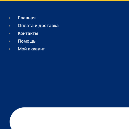
Перейти
Поиск
к
товаров
Главная
содержимому
Оплата и доставка
Контакты
Помощь
Мой аккаунт