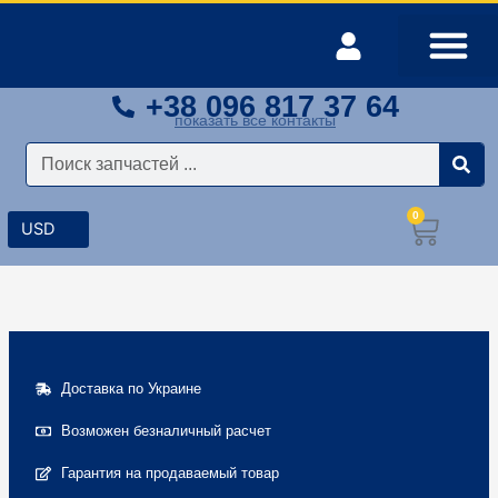
Перейти
к
содержимому
+38 096 817 37 64
Оплата и доставка
Мой аккаунт
показать все контакты
Поиск
0
Корз
Доставка по Украине
Возможен безналичный расчет
Гарантия на продаваемый товар