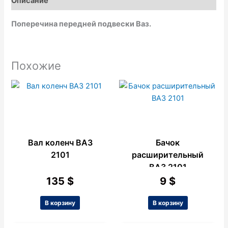
Описание
k
p
e
Поперечина передней подвески Ваз.
Похожие
Вал коленч ВАЗ
Бачок
2101
расширительный
ВАЗ 2101
135
$
9
$
В корзину
В корзину