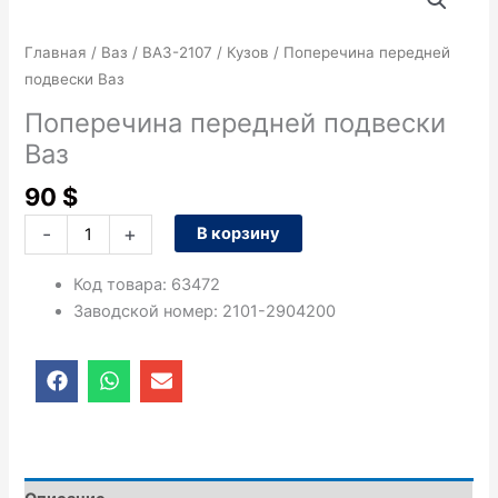
товара
Поперечина
Главная
/
Ваз
/
ВАЗ-2107
/
Кузов
/ Поперечина передней
передней
подвески Ваз
подвески
Ваз
Поперечина передней подвески
Ваз
90
$
-
+
В корзину
Код товара
:
63472
Заводской номер
:
2101-2904200
F
W
E
a
h
n
c
a
v
e
t
e
b
s
l
o
a
o
o
p
p