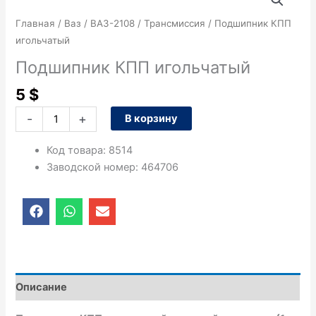
товара
Подшипник
Главная
/
Ваз
/
ВАЗ-2108
/
Трансмиссия
/ Подшипник КПП
КПП
игольчатый
игольчатый
Подшипник КПП игольчатый
5
$
-
+
В корзину
Код товара
:
8514
Заводской номер
:
464706
F
W
E
a
h
n
c
a
v
e
t
e
b
s
l
o
a
o
o
p
p
Описание
k
p
e