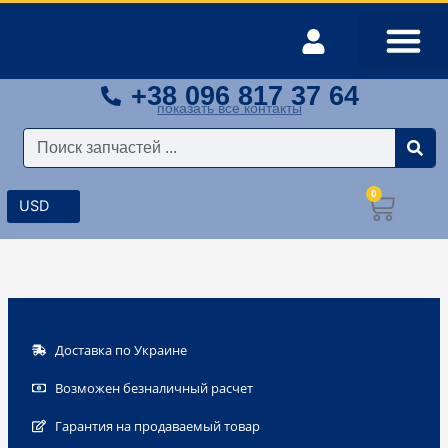
Перейти
к
содержимому
+38 096 817 37 64
Оплата и доставка
Мой аккаунт
показать все контакты
Поиск
0
Корз
Доставка по Украине
Возможен безналичный расчет
Гарантия на продаваемый товар