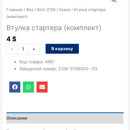
товара
Втулка
Главная
/
Ваз
/
ВАЗ-2108
/
Кузов
/ Втулка стартера
стартера
(комплект)
(комплект)
Втулка стартера (комплект)
4
$
-
+
В корзину
Код товара
:
4961
Заводской номер
:
2108-3708004--03
F
W
E
a
h
n
c
a
v
e
t
e
b
s
l
o
a
o
o
p
p
Описание
k
p
e