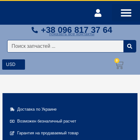
Перейти
к
содержимому
+38 096 817 37 64
Оплата и доставка
Мой аккаунт
показать все контакты
Поиск
0
Корз
Доставка по Украине
Возможен безналичный расчет
Гарантия на продаваемый товар