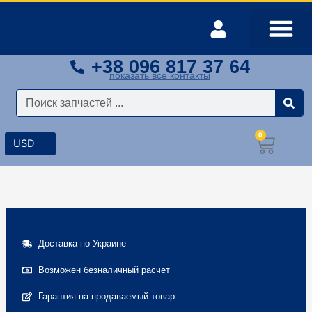
Перейти
к
содержимому
+38 096 817 37 64
Оплата и доставка
Мой аккаунт
показать все контакты
Поиск
0
Корз
Доставка по Украине
Возможен безналичный расчет
Гарантия на продаваемый товар