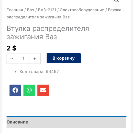
товара
Втулка
Главная
/
Ваз
/
ВАЗ-2121
/
Электрооборудование
/ Втулка
распределителя
распределителя зажигания Ваз
зажигания
Втулка распределителя
Ваз
зажигания Ваз
2
$
-
+
В корзину
Код товара
:
96467
F
W
E
a
h
n
c
a
v
e
t
e
b
s
l
o
a
o
o
p
p
Описание
k
p
e