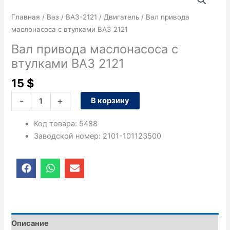
товара
Вал
Главная
/
Ваз
/
ВАЗ-2121
/
Двигатель
/ Вал привода
привода
маслонасоса с втулками ВАЗ 2121
маслонасоса
Вал привода маслонасоса с
с
втулками ВАЗ 2121
втулками
ВАЗ
15
$
2121
-
+
В корзину
Код товара
:
5488
Заводской номер
:
2101-101123500
F
W
E
a
h
n
c
a
v
e
t
e
b
s
l
o
a
o
o
p
p
Описание