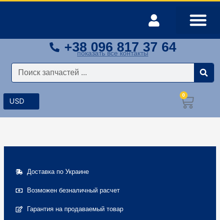
Перейти
к
содержимому
+38 096 817 37 64
Оплата и доставка
Мой аккаунт
показать все контакты
Поиск
0
Корз
Доставка по Украине
Возможен безналичный расчет
Гарантия на продаваемый товар