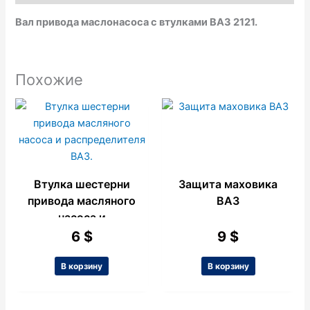
k
p
e
Вал привода маслонасоса с втулками ВАЗ 2121.
Похожие
Втулка шестерни
Защита маховика
привода масляного
ВАЗ
насоса и
распределителя
6
$
9
$
ВАЗ.
В корзину
В корзину