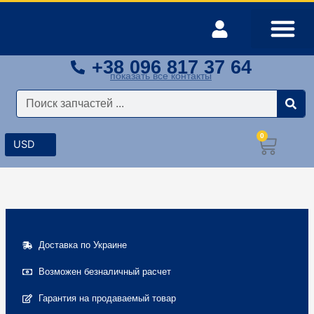
Перейти
к
содержимому
+38 096 817 37 64
Оплата и доставка
Мой аккаунт
показать все контакты
Поиск
0
Корз
Доставка по Украине
Возможен безналичный расчет
Гарантия на продаваемый товар