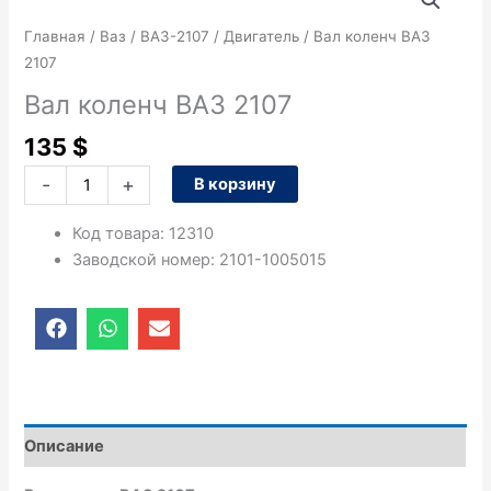
товара
Вал
Главная
/
Ваз
/
ВАЗ-2107
/
Двигатель
/ Вал коленч ВАЗ
коленч
2107
ВАЗ
Вал коленч ВАЗ 2107
2107
135
$
-
+
В корзину
Код товара
:
12310
Заводской номер
:
2101-1005015
F
W
E
a
h
n
c
a
v
e
t
e
b
s
l
o
a
o
o
p
p
Описание
k
p
e