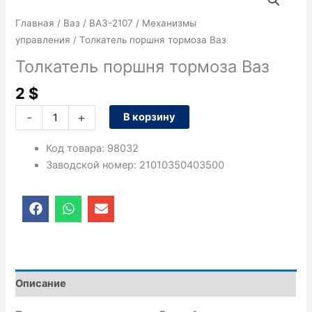
товара
Толкатель
Главная
/
Ваз
/
ВАЗ-2107
/
Механизмы
поршня
управления
/ Толкатель поршня тормоза Ваз
тормоза
Толкатель поршня тормоза Ваз
Ваз
2
$
-
+
В корзину
Код товара
:
98032
Заводской номер
:
21010350403500
F
W
E
a
h
n
c
a
v
e
t
e
b
s
l
o
a
o
o
p
p
Описание
k
p
e