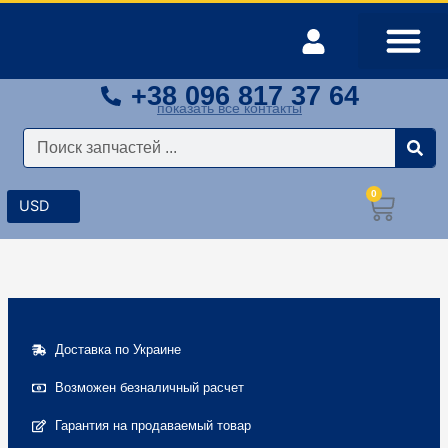
Перейти
к
содержимому
+38 096 817 37 64
Оплата и доставка
Мой аккаунт
показать все контакты
Поиск
0
Корз
Доставка по Украине
Возможен безналичный расчет
Гарантия на продаваемый товар