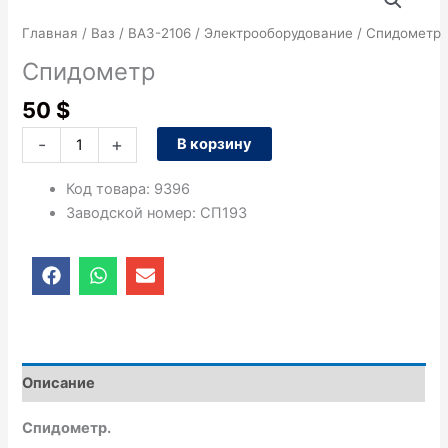
товара
Спидометр
Главная
/
Ваз
/
ВАЗ-2106
/
Электрооборудование
/ Спидометр
Спидометр
50
$
-
+
В корзину
Код товара
:
9396
Заводской номер
:
СП193
F
W
E
a
h
n
c
a
v
e
t
e
b
s
l
o
a
o
o
p
p
Описание
k
p
e
Спидометр.