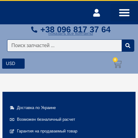
Перейти
к
содержимому
+38 096 817 37 64
Оплата и доставка
Мой аккаунт
показать все контакты
Поиск
0
Корз
Доставка по Украине
Возможен безналичный расчет
Гарантия на продаваемый товар