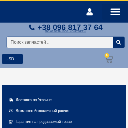
Перейти
к
содержимому
+38 096 817 37 64
Оплата и доставка
Мой аккаунт
показать все контакты
Поиск
0
Корз
Доставка по Украине
Возможен безналичный расчет
Гарантия на продаваемый товар