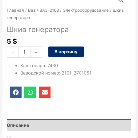
товара
Шкив
Главная
/
Ваз
/
ВАЗ-2108
/
Электрооборудование
/ Шкив
генератора
генератора
Шкив генератора
5
$
-
+
В корзину
Код товара
:
7430
Заводской номер
:
2101-3701051
F
W
E
a
h
n
c
a
v
e
t
e
b
s
l
o
a
o
o
p
p
Описание
k
p
e