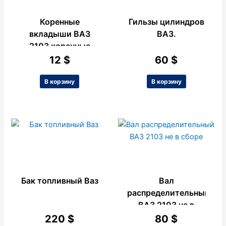
Коренные
Гильзы цилиндров
вкладыши ВАЗ
ВАЗ.
2103 коренные
0.75
12
$
60
$
В корзину
В корзину
Бак топливный Ваз
Вал
распределительный
ВАЗ 2103 не в
сборе
220
$
80
$