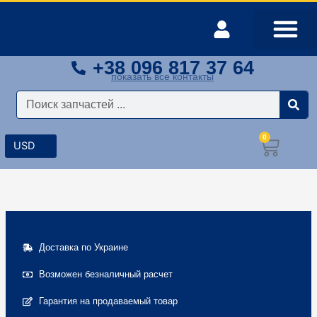
Перейти
к
содержимому
+38 096 817 37 64
Оплата и доставка
Мой аккаунт
показать все контакты
Поиск
0
Корз
Доставка по Украине
Возможен безналичный расчет
Гарантия на продаваемый товар