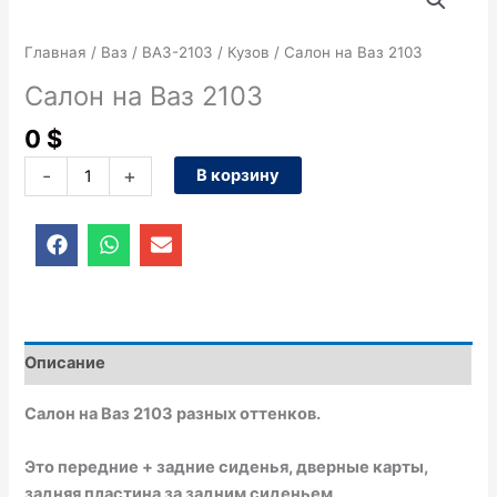
товара
Салон
Главная
/
Ваз
/
ВАЗ-2103
/
Кузов
/ Салон на Ваз 2103
на
Ваз
Салон на Ваз 2103
2103
0
$
-
+
В корзину
F
W
E
a
h
n
c
a
v
e
t
e
b
s
l
o
a
o
o
p
p
Описание
k
p
e
Салон на Ваз 2103 разных оттенков.
Это передние + задние сиденья, дверные карты,
задняя пластина за задним сиденьем,