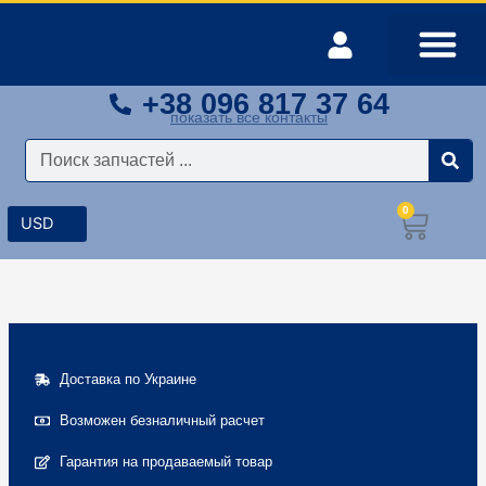
Перейти
к
содержимому
+38 096 817 37 64
Оплата и доставка
Мой аккаунт
показать все контакты
Поиск
0
Корз
Доставка по Украине
Возможен безналичный расчет
Гарантия на продаваемый товар