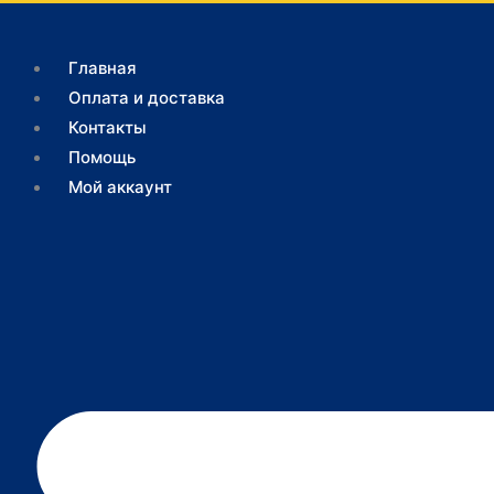
Перейти
Поиск
к
товаров
Главная
содержимому
Оплата и доставка
Контакты
Помощь
Мой аккаунт