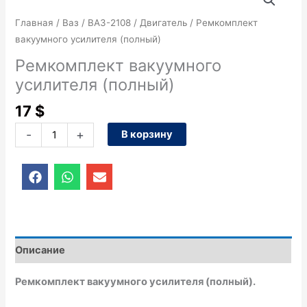
товара
Ремкомплект
Главная
/
Ваз
/
ВАЗ-2108
/
Двигатель
/ Ремкомплект
вакуумного
вакуумного усилителя (полный)
усилителя
Ремкомплект вакуумного
(полный)
усилителя (полный)
17
$
-
+
В корзину
F
W
E
a
h
n
c
a
v
e
t
e
b
s
l
o
a
o
o
p
p
Описание
k
p
e
Ремкомплект вакуумного усилителя (полный).