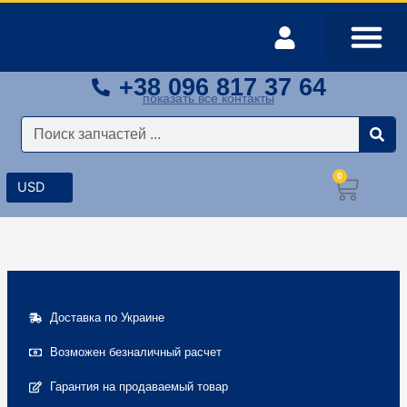
Перейти
к
содержимому
+38 096 817 37 64
Оплата и доставка
Мой аккаунт
показать все контакты
Поиск
0
Корз
Доставка по Украине
Возможен безналичный расчет
Гарантия на продаваемый товар