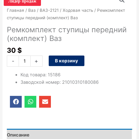
товара
Лидер продаж
Ремкомплект
Главная
/
Ваз
/
ВАЗ-2121
/
Ходовая часть
/ Ремкомплект
ступицы
ступицы передний (комплект) Ваз
передний
Ремкомплект ступицы передний
(комплект)
(комплект) Ваз
Ваз
30
$
-
+
В корзину
Код товара
:
15186
Заводской номер
:
21010310180086
F
W
E
a
h
n
c
a
v
e
t
e
b
s
l
o
a
o
o
p
p
Описание