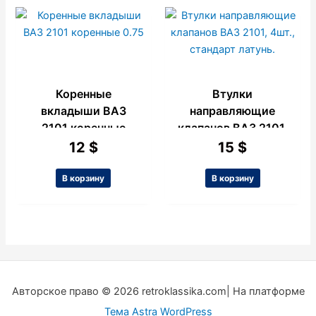
Коренные
Втулки
вкладыши ВАЗ
направляющие
2101 коренные
клапанов ВАЗ 2101,
0.75
4шт., стандарт
12
$
15
$
латунь.
В корзину
В корзину
Авторское право © 2026 retroklassika.com| На платформе
Тема Astra WordPress