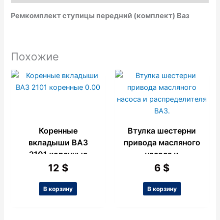
k
p
e
Ремкомплект ступицы передний (комплект) Ваз
Похожие
Коренные
Втулка шестерни
вкладыши ВАЗ
привода масляного
2101 коренные
насоса и
0.00
распределителя
12
$
6
$
ВАЗ.
В корзину
В корзину