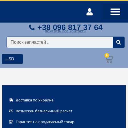
Перейти
к
содержимому
+38 096 817 37 64
Оплата и доставка
Мой аккаунт
показать все контакты
Поиск
0
Корз
Доставка по Украине
Возможен безналичный расчет
Гарантия на продаваемый товар