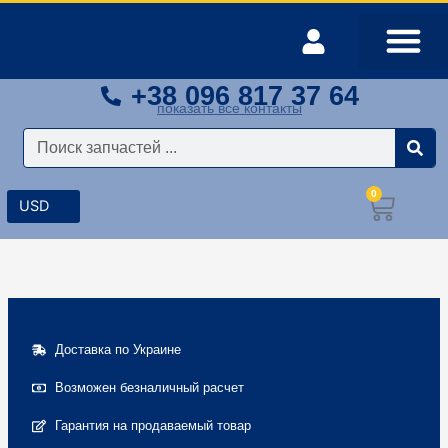
Перейти
к
содержимому
+38 096 817 37 64
Оплата и доставка
Мой аккаунт
показать все контакты
Поиск
0
Корз
Доставка по Украине
Возможен безналичный расчет
Гарантия на продаваемый товар