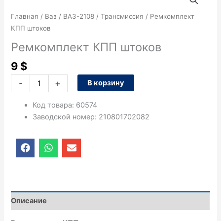
товара
Ремкомплект
Главная
/
Ваз
/
ВАЗ-2108
/
Трансмиссия
/ Ремкомплект
КПП
КПП штоков
штоков
Ремкомплект КПП штоков
9
$
-
+
В корзину
Код товара
:
60574
Заводской номер
:
210801702082
F
W
E
a
h
n
c
a
v
e
t
e
b
s
l
o
a
o
o
p
p
Описание
k
p
e