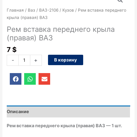
товара
Рем
Главная
/
Ваз
/
ВАЗ-2106
/
Кузов
/ Рем вставка переднего
вставка
крыла (правая) ВАЗ
переднего
Рем вставка переднего крыла
крыла
(правая) ВАЗ
(правая)
ВАЗ
7
$
-
+
В корзину
F
W
E
a
h
n
c
a
v
e
t
e
b
s
l
o
a
o
o
p
p
Описание
k
p
e
Рем вставка переднего крыла (правая) ВАЗ — 1 шт.