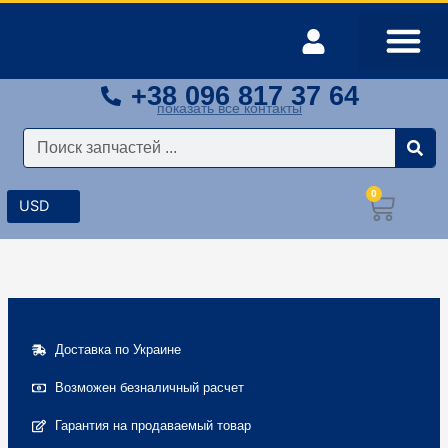
Перейти
к
содержимому
+38 096 817 37 64
Оплата и доставка
Мой аккаунт
показать все контакты
Поиск
0
Корз
Доставка по Украине
Возможен безналичный расчет
Гарантия на продаваемый товар