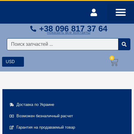
Перейти
к
содержимому
+38 096 817 37 64
Оплата и доставка
Мой аккаунт
показать все контакты
Поиск
0
Корз
Доставка по Украине
Возможен безналичный расчет
Гарантия на продаваемый товар