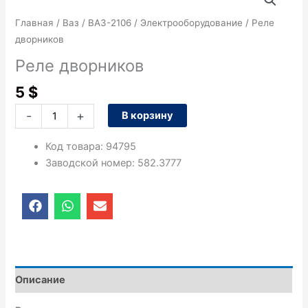
товара
Реле
Главная
/
Ваз
/
ВАЗ-2106
/
Электрооборудование
/ Реле
дворников
дворников
Реле дворников
5
$
-
+
В корзину
Код товара
:
94795
Заводской номер
:
582.3777
F
W
E
a
h
n
c
a
v
e
t
e
b
s
l
o
a
o
o
p
p
Описание
k
p
e