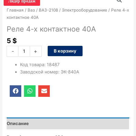
товара
Лидер продаж
Реле
Главная
/
Ваз
/
ВАЗ-2108
/
Электрооборудование
/ Реле 4-х
4-
контактное 40А
х
Реле 4-х контактное 40А
контактное
40А
5
$
-
+
В корзину
Код товара
:
18487
Заводской номер
:
ЭК-840А
F
W
E
a
h
n
c
a
v
e
t
e
b
s
l
o
a
o
o
p
p
Описание
k
p
e