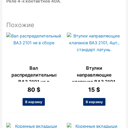
Реле 4-х контактное 40А.
Похожие
Вал
Втулки
распределительный
направляющие
ВАЗ 2101 не в
клапанов ВАЗ 2101,
сборе
4шт., стандарт
80
$
15
$
латунь.
В корзину
В корзину