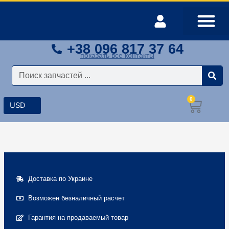
Перейти
к
содержимому
+38 096 817 37 64
Оплата и доставка
Мой аккаунт
показать все контакты
Поиск
0
Корз
Доставка по Украине
Возможен безналичный расчет
Гарантия на продаваемый товар