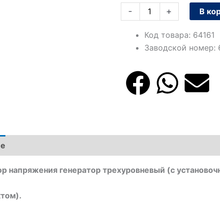
-
+
В ко
Код товара
:
64161
Заводской номер
:
F
W
E
a
h
n
c
a
v
ие
e
t
e
ор напряжения генератор трехуровневый (с установо
b
s
l
том).
o
a
o