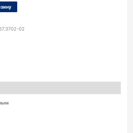
рзину
67.3702-02
чным