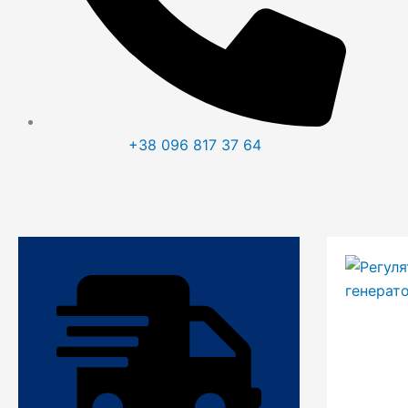
+38
096
817 37 64