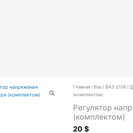
Количество
Главная
/
Ваз
/
ВАЗ-2108
/
Д
товара
(комплектом)
Регулятор
Регулятор нап
напряжения
(комплектом)
генератора
(комплектом)
20
$