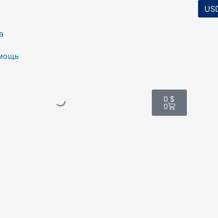
а
мощь
Корзина
0
$
0