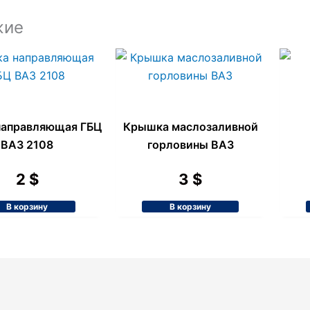
o
p
p
жие
k
p
e
направляющая ГБЦ
Крышка маслозаливной
ВАЗ 2108
горловины ВАЗ
2
$
3
$
В корзину
В корзину