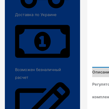
Доставка по Украине
Возможен безналичный
Описан
расчет
Регулят
комплек