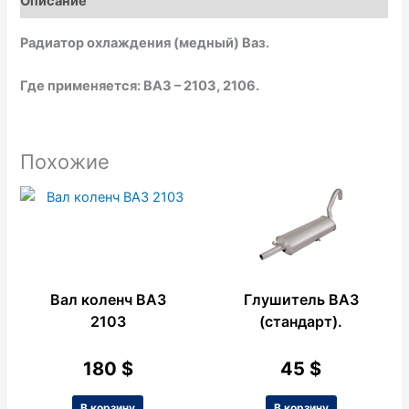
Описание
k
p
e
Радиатор охлаждения (медный) Ваз.
Где применяется:
ВАЗ – 2103, 2106.
Похожие
Вал коленч ВАЗ
Глушитель ВАЗ
2103
(стандарт).
180
$
45
$
В корзину
В корзину