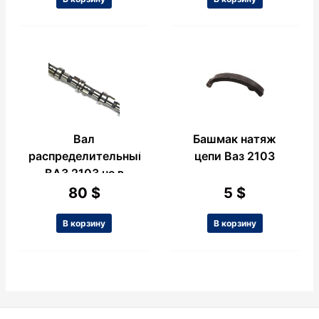
Вал
Башмак натяж
распределительный
цепи Ваз 2103
ВАЗ 2103 не в
сборе
80
$
5
$
В корзину
В корзину