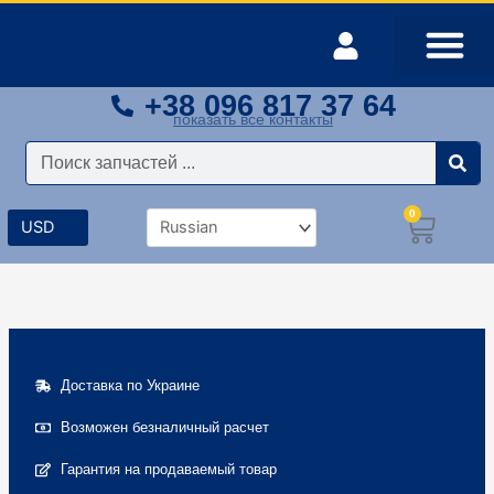
Перейти
к
содержимому
+38 096 817 37 64
Оплата и доставка
Мой аккаунт
показать все контакты
Поиск
0
Корз
Доставка по Украине
Возможен безналичный расчет
Гарантия на продаваемый товар