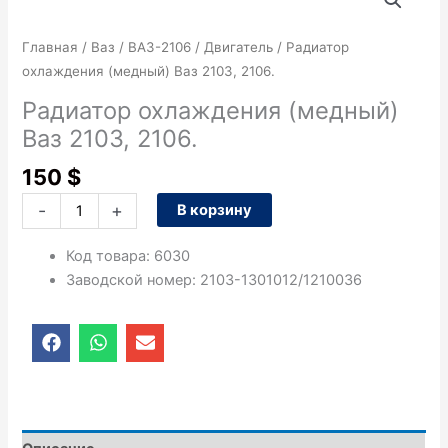
товара
Радиатор
Главная
/
Ваз
/
ВАЗ-2106
/
Двигатель
/ Радиатор
охлаждения
охлаждения (медный) Ваз 2103, 2106.
(медный)
Ваз
Радиатор охлаждения (медный)
2103,
Ваз 2103, 2106.
2106.
150
$
-
+
В корзину
Код товара
:
6030
Заводской номер
:
2103-1301012/1210036
F
W
E
a
h
n
c
a
v
e
t
e
b
s
l
o
a
o
o
p
p