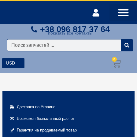
Перейти
к
содержимому
+38 096 817 37 64
Оплата и доставка
Мой аккаунт
показать все контакты
Поиск
0
Корз
Доставка по Украине
Возможен безналичный расчет
Гарантия на продаваемый товар