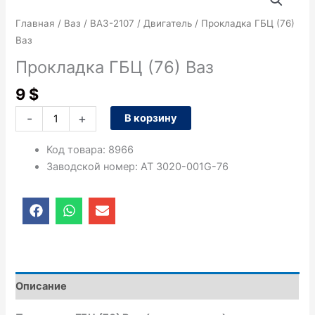
товара
Прокладка
Главная
/
Ваз
/
ВАЗ-2107
/
Двигатель
/ Прокладка ГБЦ (76)
ГБЦ
Ваз
(76)
Прокладка ГБЦ (76) Ваз
Ваз
9
$
-
+
В корзину
Код товара
:
8966
Заводской номер
:
AT 3020-001G-76
F
W
E
a
h
n
c
a
v
e
t
e
b
s
l
o
a
o
o
p
p
Описание
k
p
e