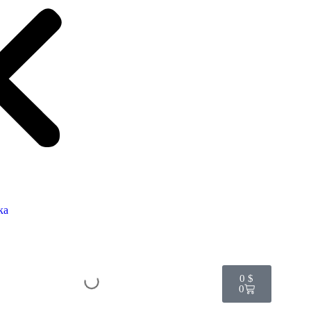
ка
0
$
0