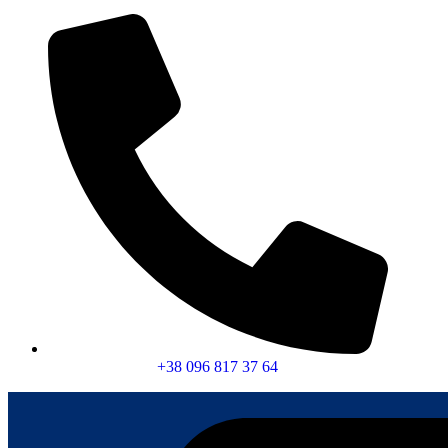
+38
096
817 37 64