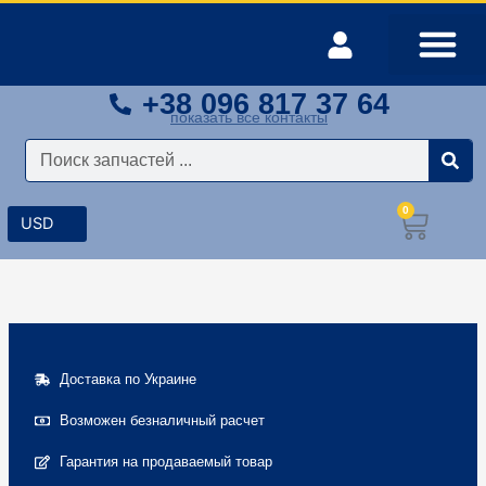
Перейти
к
содержимому
+38 096 817 37 64
Оплата и доставка
Мой аккаунт
показать все контакты
Поиск
0
Корз
Доставка по Украине
Возможен безналичный расчет
Гарантия на продаваемый товар