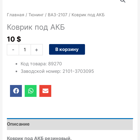
товара
Коврик
Главная
/
Тюнинг
/
ВАЗ-2107
/ Коврик под АКБ
под
АКБ
Коврик под АКБ
10
$
-
+
В корзину
Код товара
:
89270
Заводской номер
:
2101-3703095
F
W
E
a
h
n
c
a
v
e
t
e
b
s
l
o
a
o
o
p
p
Описание
k
p
e
Коврик под АКБ резиновый.