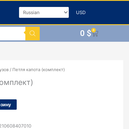
0
$
0
Корзина
узов
/ Петля капота (комплект)
комплект)
рзину
210608407010