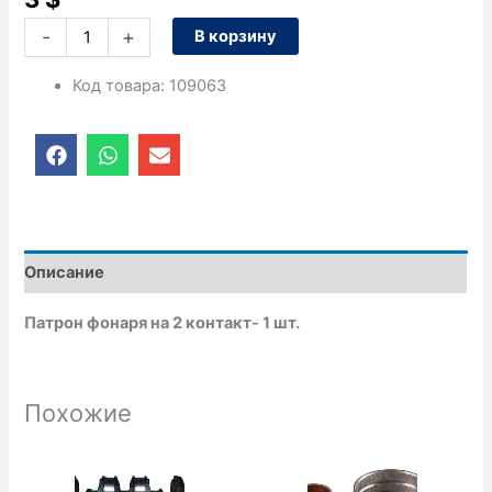
-
+
В корзину
Код товара
:
109063
F
W
E
a
h
n
c
a
v
e
t
e
b
s
l
o
a
o
o
p
p
Описание
k
p
e
Патрон фонаря на 2 контакт- 1 шт.
Похожие