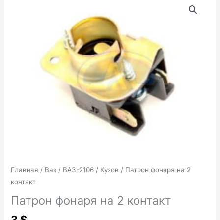
товара
Патрон
фонаря
на
2
контакт
Главная
/
Ваз
/
ВАЗ-2106
/
Кузов
/ Патрон фонаря на 2
контакт
Патрон фонаря на 2 контакт
3
$