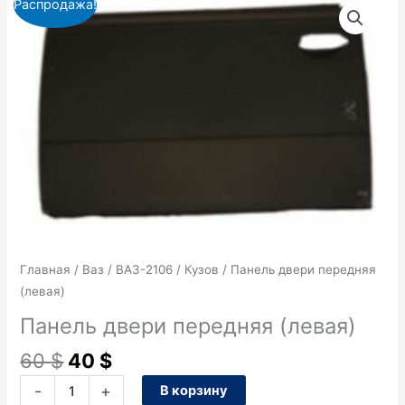
Распродажа!
цена
цена:
товара
составляла
40 $.
Панель
60 $.
двери
передняя
(левая)
Главная
/
Ваз
/
ВАЗ-2106
/
Кузов
/ Панель двери передняя
(левая)
Панель двери передняя (левая)
60
$
40
$
-
+
В корзину