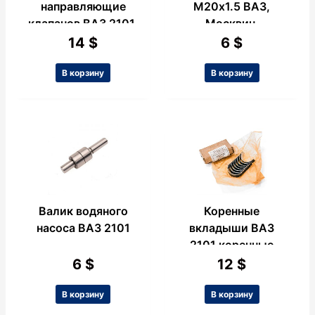
направляющие
М20х1.5 ВАЗ,
клапанов ВАЗ 2101,
Москвич.
4шт.
14
$
6
$
В корзину
В корзину
Валик водяного
Коренные
насоса ВАЗ 2101
вкладыши ВАЗ
2101 коренные
0.75
6
$
12
$
В корзину
В корзину