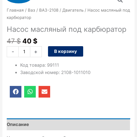
цена
цена:
товара
составляла
40 $.
Насос
Главная
/
Ваз
/
ВАЗ-2108
/
Двигатель
/ Насос масляный под
47 $.
масляный
карбюратор
под
Насос масляный под карбюратор
карбюратор
47
$
40
$
-
+
В корзину
Код товара
:
99111
Заводской номер
:
2108-1011010
F
W
E
a
h
n
c
a
v
e
t
e
b
s
l
o
a
o
o
p
p
Описание
k
p
e