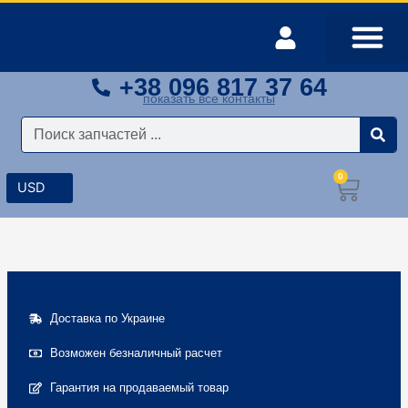
Перейти
к
содержимому
+38 096 817 37 64
Оплата и доставка
Мой аккаунт
показать все контакты
Поиск
0
Корз
Доставка по Украине
Возможен безналичный расчет
Гарантия на продаваемый товар