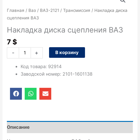
товара
Накладка
Главная
/
Ваз
/
ВАЗ-2121
/
Трансмиссия
/ Накладка диска
диска
сцепления ВАЗ
сцепления
Накладка диска сцепления ВАЗ
ВАЗ
7
$
-
+
В корзину
Код товара
:
92914
Заводской номер
:
2101-1601138
F
W
E
a
h
n
c
a
v
e
t
e
b
s
l
o
a
o
o
p
p
Описание
k
p
e