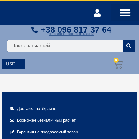
Перейти
к
содержимому
+38 096 817 37 64
Оплата и доставка
Мой аккаунт
показать все контакты
Поиск
0
Корз
Доставка по Украине
Возможен безналичный расчет
Гарантия на продаваемый товар