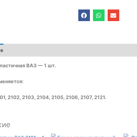
F
W
E
a
h
n
c
a
v
e
t
e
b
s
l
o
a
o
o
p
p
ие
k
p
e
ластичная ВАЗ — 1 шт.
меняется:
01, 2102, 2103, 2104, 2105, 2106, 2107, 2121.
жие