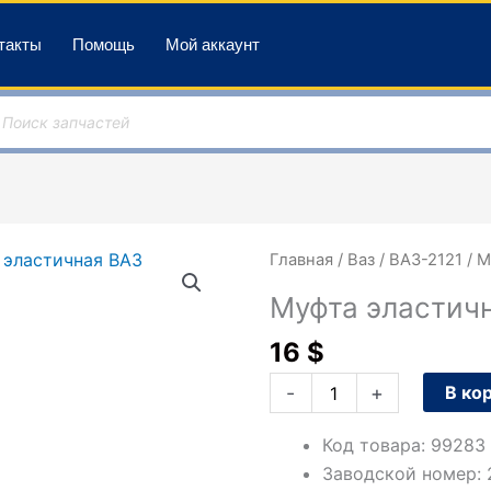
такты
Помощь
Мой аккаунт
оиск
оваров
Количество
Главная
/
Ваз
/
ВАЗ-2121
/
М
товара
Муфта эластич
Муфта
эластичная
16
$
ВАЗ
-
+
В ко
Код товара
:
99283
Заводской номер
: