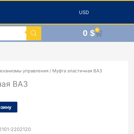
0
0
$
Корзина
еханизмы управления
/ Муфта эластичная ВАЗ
ная ВАЗ
рзину
2101-2202120