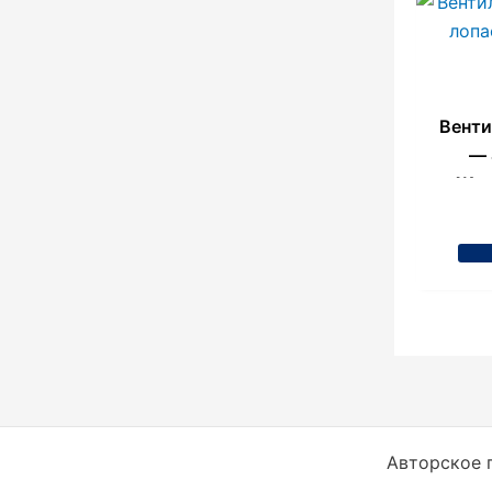
Венти
— 
Жел
Авторское п