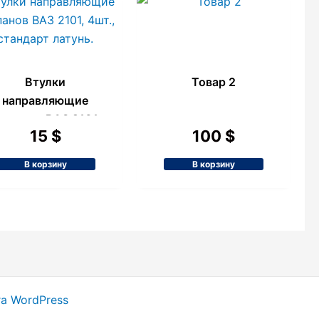
Втулки
Товар 2
направляющие
лапанов ВАЗ 2101,
15
$
100
$
4шт., стандарт
латунь.
В корзину
В корзину
ra WordPress