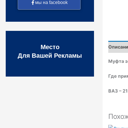
мы на facebook
Место
Описан
Для Вашей Рекламы
Муфта э
Где при
ВАЗ – 21
Похо