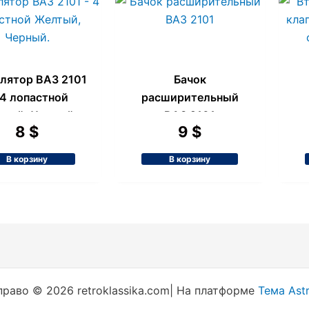
лятор ВАЗ 2101
Бачок
4 лопастной
расширительный
тый, Черный.
ВАЗ 2101
к
8
$
9
$
В корзину
В корзину
раво © 2026 retroklassika.com| На платформе
Тема Ast