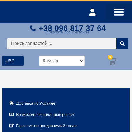
Перейти
к
содержимому
+38 096 817 37 64
Оплата и доставка
Мой аккаунт
показать все контакты
Поиск
0
Корз
Доставка по Украине
Возможен безналичный расчет
Гарантия на продаваемый товар