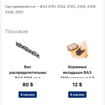
Где применяется — ВАЗ 2101, 2102, 2103, 2104, 2105,
2106, 2107.
Похожие
Вал
Коренные
распределительный
вкладыши ВАЗ
ВАЗ 2101 не в
2101 коренные 1.0
сборе
80
$
12
$
В корзину
В корзину