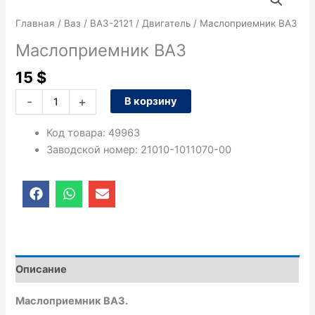
товара
Маслоприемник
Главная
/
Ваз
/
ВАЗ-2121
/
Двигатель
/ Маслоприемник ВАЗ
ВАЗ
Маслоприемник ВАЗ
15
$
-
+
В корзину
Код товара
:
49963
Заводской номер
:
21010-1011070-00
F
W
E
a
h
n
c
a
v
e
t
e
b
s
l
o
a
o
o
p
p
Описание
k
p
e
Маслоприемник ВАЗ.