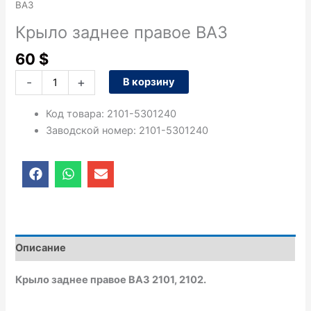
ВАЗ
Крыло заднее правое ВАЗ
60
$
-
+
В корзину
Код товара
:
2101-5301240
Заводской номер
:
2101-5301240
F
W
E
a
h
n
c
a
v
e
t
e
b
s
l
o
a
o
o
p
p
Описание
k
p
e
Крыло заднее правое ВАЗ 2101, 2102.