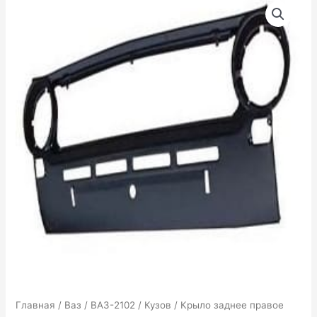
товара
Крыло
заднее
правое
ВАЗ
Главная
/
Ваз
/
ВАЗ-2102
/
Кузов
/ Крыло заднее правое