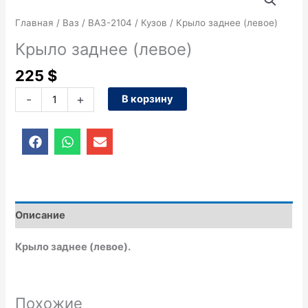
товара
Крыло
Главная
/
Ваз
/
ВАЗ-2104
/
Кузов
/ Крыло заднее (левое)
заднее
Крыло заднее (левое)
(левое)
225
$
-
+
В корзину
F
W
E
a
h
n
c
a
v
e
t
e
b
s
l
o
a
o
o
p
p
Описание
k
p
e
Крыло заднее (левое).
Похожие