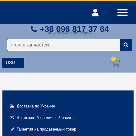
Перейти
к
содержимому
+38 096 817 37 64
Оплата и доставка
Мой аккаунт
показать все контакты
Поиск
0
Корз
Доставка по Украине
Возможен безналичный расчет
Гарантия на продаваемый товар