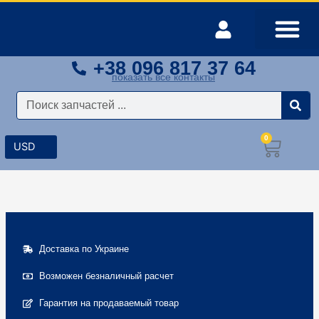
Перейти
к
содержимому
+38 096 817 37 64
Оплата и доставка
Мой аккаунт
показать все контакты
Поиск
0
Корз
Доставка по Украине
Возможен безналичный расчет
Гарантия на продаваемый товар