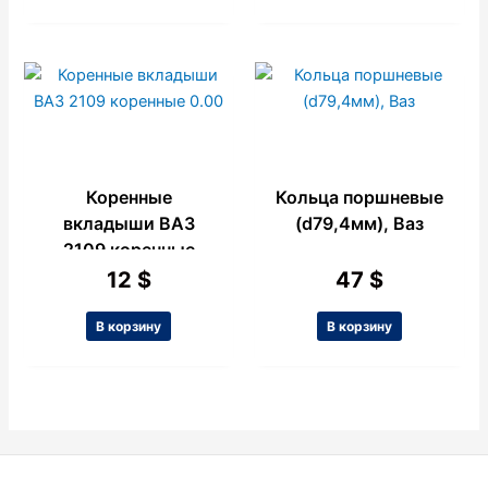
Коренные
Кольца поршневые
вкладыши ВАЗ
(d79,4мм), Ваз
2109 коренные
0.00
12
$
47
$
В корзину
В корзину