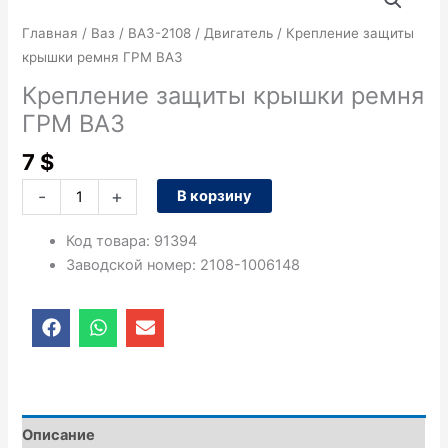
товара
Крепление
Главная
/
Ваз
/
ВАЗ-2108
/
Двигатель
/ Крепление защиты
защиты
крышки ремня ГРМ ВАЗ
крышки
Крепление защиты крышки ремня
ремня
ГРМ ВАЗ
ГРМ
ВАЗ
7
$
-
+
В корзину
Код товара
:
91394
Заводской номер
:
2108-1006148
F
W
E
a
h
n
c
a
v
e
t
e
b
s
l
o
a
o
o
p
p
Описание