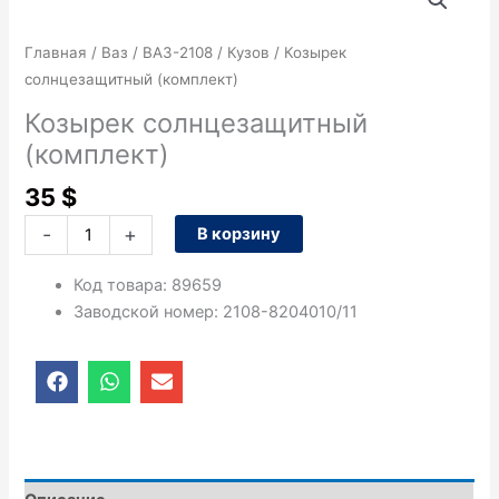
товара
Козырек
Главная
/
Ваз
/
ВАЗ-2108
/
Кузов
/ Козырек
солнцезащитный
солнцезащитный (комплект)
(комплект)
Козырек солнцезащитный
(комплект)
35
$
-
+
В корзину
Код товара
:
89659
Заводской номер
:
2108-8204010/11
F
W
E
a
h
n
c
a
v
e
t
e
b
s
l
o
a
o
o
p
p