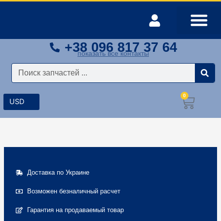
Перейти
к
содержимому
+38 096 817 37 64
Оплата и доставка
Мой аккаунт
показать все контакты
Поиск
0
Корз
Доставка по Украине
Возможен безналичный расчет
Гарантия на продаваемый товар