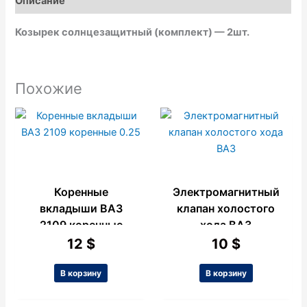
Описание
k
p
e
Козырек солнцезащитный (комплект) — 2шт.
Похожие
Коренные
Электромагнитный
вкладыши ВАЗ
клапан холостого
2109 коренные
хода ВАЗ
0.25
12
$
10
$
В корзину
В корзину