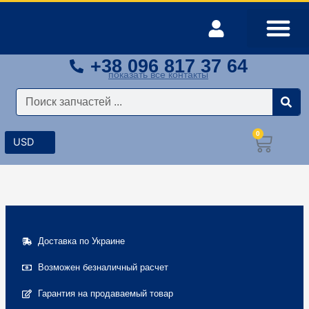
Перейти
к
содержимому
+38 096 817 37 64
Оплата и доставка
Мой аккаунт
показать все контакты
Поиск
0
Корз
Доставка по Украине
Возможен безналичный расчет
Гарантия на продаваемый товар