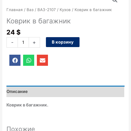
товара
Коврик
Главная
/
Ваз
/
ВАЗ-2107
/
Кузов
/ Коврик в багажник
в
Коврик в багажник
багажник
24
$
-
+
В корзину
F
W
E
a
h
n
c
a
v
e
t
e
b
s
l
o
a
o
o
p
p
Описание
k
p
e
Коврик в багажник.
Похожие