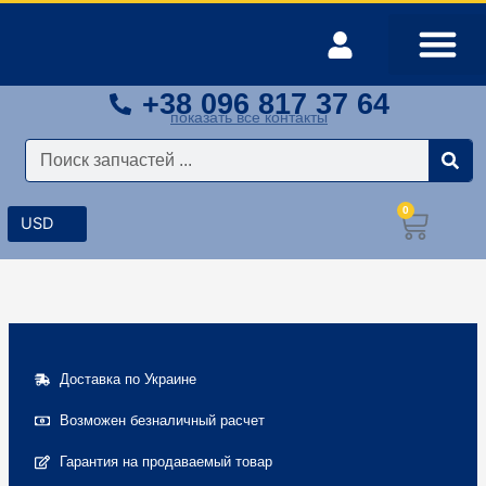
Перейти
к
содержимому
+38 096 817 37 64
Оплата и доставка
Мой аккаунт
показать все контакты
Поиск
0
Корз
Доставка по Украине
Возможен безналичный расчет
Гарантия на продаваемый товар