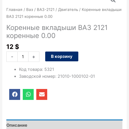
товара
Коренные
Главная
/
Ваз
/
ВАЗ-2121
/
Двигатель
/ Коренные вкладыши
вкладыши
ВАЗ 2121 коренные 0.00
ВАЗ
Коренные вкладыши ВАЗ 2121
2121
коренные 0.00
коренные
0.00
12
$
-
+
В корзину
Код товара
:
5321
Заводской номер
:
21010-1000102-01
F
W
E
a
h
n
c
a
v
e
t
e
b
s
l
o
a
o
o
p
p
Описание