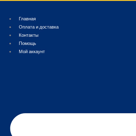
Перейти
Поиск
к
товаров
Главная
содержимому
Оплата и доставка
Контакты
Помощь
Мой аккаунт