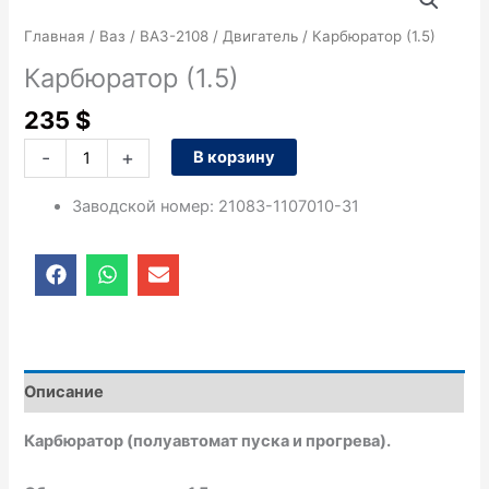
товара
Карбюратор
Главная
/
Ваз
/
ВАЗ-2108
/
Двигатель
/ Карбюратор (1.5)
(1.5)
Карбюратор (1.5)
235
$
-
+
В корзину
Заводской номер
:
21083-1107010-31
F
W
E
a
h
n
c
a
v
e
t
e
b
s
l
o
a
o
o
p
p
Описание
k
p
e
Карбюратор (полуавтомат пуска и прогрева).