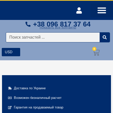
Перейти
к
содержимому
+38 096 817 37 64
Оплата и доставка
Мой аккаунт
показать все контакты
Поиск
0
Корз
Доставка по Украине
Возможен безналичный расчет
Гарантия на продаваемый товар