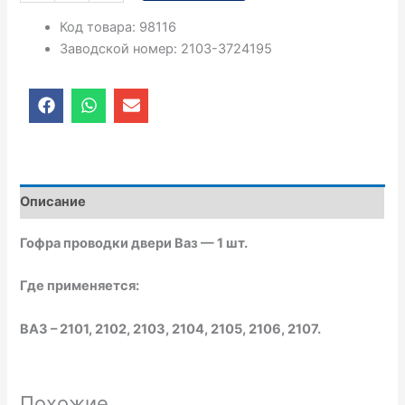
Код товара
:
98116
Заводской номер
:
2103-3724195
F
W
E
a
h
n
c
a
v
e
t
e
b
s
l
o
a
o
o
p
p
Описание
k
p
e
Гофра проводки двери Ваз — 1 шт.
Где применяется:
ВАЗ – 2101, 2102, 2103, 2104, 2105, 2106, 2107.
Похожие