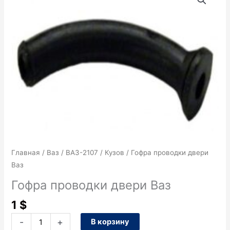
товара
Гофра
проводки
двери
Ваз
Главная
/
Ваз
/
ВАЗ-2107
/
Кузов
/ Гофра проводки двери
Ваз
Гофра проводки двери Ваз
1
$
-
+
В корзину