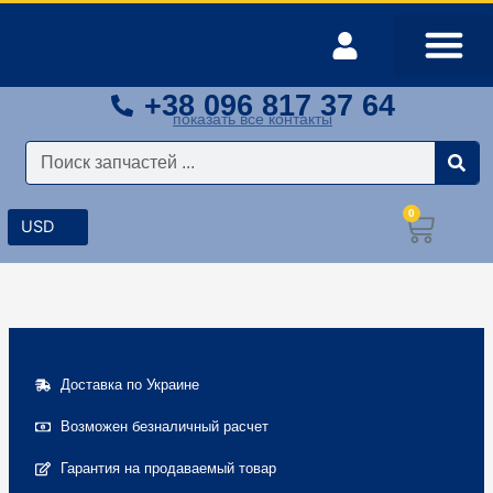
Перейти
к
содержимому
+38 096 817 37 64
Оплата и доставка
Мой аккаунт
показать все контакты
Поиск
0
Корз
Доставка по Украине
Возможен безналичный расчет
Гарантия на продаваемый товар