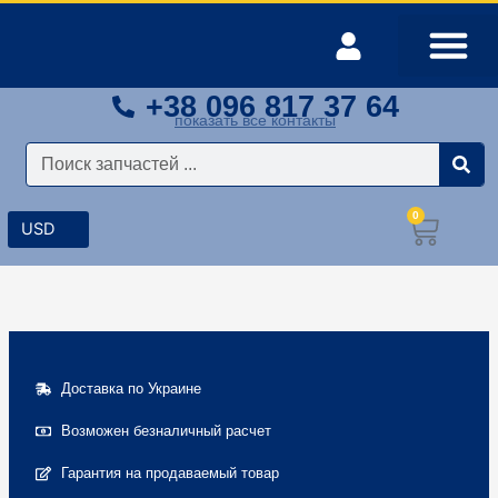
Перейти
к
содержимому
+38 096 817 37 64
Оплата и доставка
Мой аккаунт
показать все контакты
Поиск
0
Корз
Доставка по Украине
Возможен безналичный расчет
Гарантия на продаваемый товар