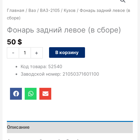
товара
Фонарь
Главная
/
Ваз
/
ВАЗ-2105
/
Кузов
/ Фонарь задний левое (в
задний
сборе)
левое
Фонарь задний левое (в сборе)
(в
сборе)
50
$
-
+
В корзину
Код товара
:
52540
Заводской номер
:
21050371601100
F
W
E
a
h
n
c
a
v
e
t
e
b
s
l
o
a
o
o
p
p
Описание
k
p
e