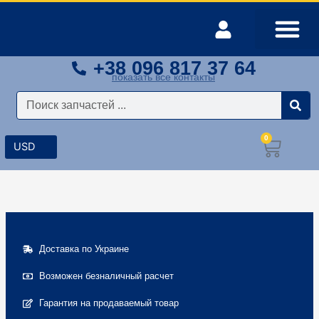
Перейти
к
содержимому
+38 096 817 37 64
Оплата и доставка
Мой аккаунт
показать все контакты
Поиск
0
Корз
Доставка по Украине
Возможен безналичный расчет
Гарантия на продаваемый товар