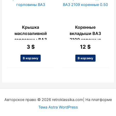
Крышка
Коренные
маслозаливной
вкладыши ВАЗ
горловины ВАЗ
2109 коренные
0.50
3
$
12
$
В корзину
В корзину
Авторское право © 2026 retroklassika.com| На платформе
Тема Astra WordPress