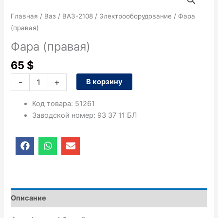
товара
Фара
Главная
/
Ваз
/
ВАЗ-2108
/
Электрооборудование
/ Фара
(правая)
(правая)
Фара (правая)
65
$
-
+
В корзину
Код товара
:
51261
Заводской номер
:
93 37 11 БЛ
F
W
E
a
h
n
c
a
v
e
t
e
b
s
l
o
a
o
o
p
p
Описание
k
p
e