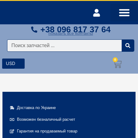
Перейти
к
содержимому
+38 096 817 37 64
Оплата и доставка
Мой аккаунт
показать все контакты
Поиск
0
Корз
Доставка по Украине
Возможен безналичный расчет
Гарантия на продаваемый товар