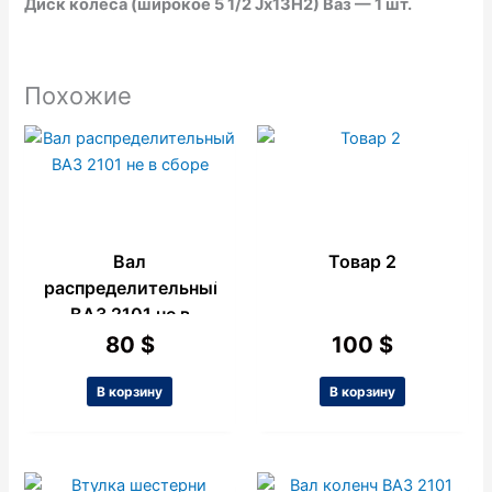
Диск колеса (широкое 5 1/2 Jх13Н2) Ваз — 1 шт.
Похожие
Вал
Товар 2
распределительный
ВАЗ 2101 не в
сборе
80
$
100
$
В корзину
В корзину