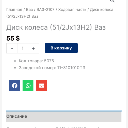
товара
Диск
Главная
/
Ваз
/
ВАЗ-2107
/
Ходовая часть
/ Диск колеса
колеса
(51/2Jх13Н2) Ваз
(51/2Jх13Н2)
Диск колеса (51/2Jх13Н2) Ваз
Ваз
55
$
-
+
В корзину
Код товара
:
5076
Заводской номер
:
11-3101010П3
F
W
E
a
h
n
c
a
v
e
t
e
b
s
l
o
a
o
o
p
p
Описание
k
p
e