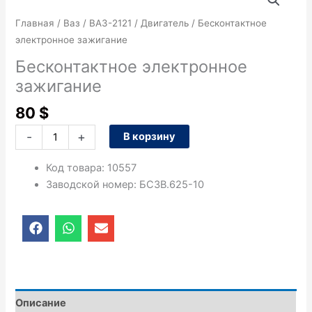
товара
Бесконтактное
Главная
/
Ваз
/
ВАЗ-2121
/
Двигатель
/ Бесконтактное
электронное
электронное зажигание
зажигание
Бесконтактное электронное
зажигание
80
$
-
+
В корзину
Код товара
:
10557
Заводской номер
:
БСЗВ.625-10
F
W
E
a
h
n
c
a
v
e
t
e
b
s
l
o
a
o
o
p
p
Описание