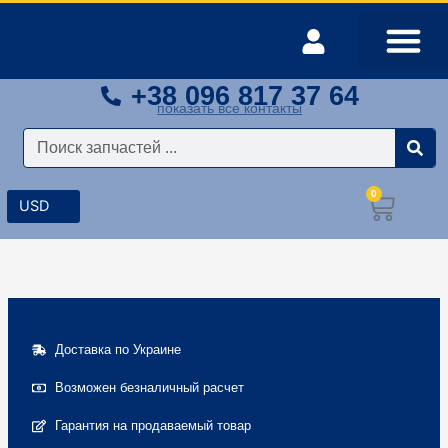
Перейти
к
содержимому
+38 096 817 37 64
Оплата и доставка
Мой аккаунт
показать все контакты
Поиск
0
Корз
Доставка по Украине
Возможен безналичный расчет
Гарантия на продаваемый товар