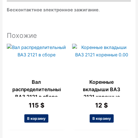
k
p
e
Бесконтактное электронное зажигание
.
Похожие
Вал
Коренные
распределительный
вкладыши ВАЗ
ВАЗ 2121 в сборе
2121 коренные
0.00
115
$
12
$
В корзину
В корзину